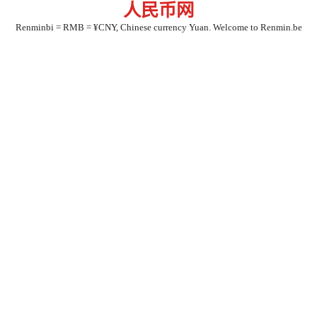
人民币网
Skip
to
Renminbi = RMB = ¥CNY, Chinese currency Yuan. Welcome to Renmin.be
content