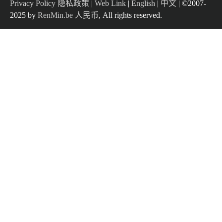
Privacy Policy 隐私政策
|
Web Link
|
English
|
中文
| ©2007-
2025 by
RenMin.be 人民币
, All rights reserved.