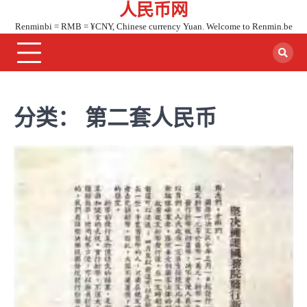
人民币网
Skip
to
Renminbi = RMB = ¥CNY, Chinese currency Yuan. Welcome to Renmin.be
content
分类：
第二套人民币