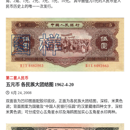
角、2角、1元、2元、3元、5元、10元。 其中面值为3元的人民币是人
民币历史上的唯一一次发行。
第二套人民币
五元币 各民族大团结图 1962-4-20
6月 24, 2008
双面皆为凹印图面配胶印底纹，正面为各民族大团结图，深棕、米黄色
调；背面图案为国徽及“中国人民银行伍圆”的汉蒙藏维四种文字，深棕
米黄色调；可分成空心五角星水印及海鸥图加实心五角星水印两种。