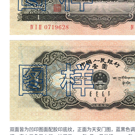
双面皆为凹印图面配胶印底纹，正面为天安门图，蓝黑色调