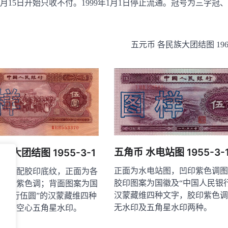
年8月15日开始只收不付。1999年1月1日停止流通。冠号为三字冠
五元币 各民族大团结图 1962-
五角币 水电站图 1955-3-
族大团结图 1955-3-1
正面为水电站图，凹印紫色调图
图面配胶印底纹，正面为各
胶印图案为国徽及“中国人民银
，酱紫色调；背面图案为国
汉蒙藏维四种文字，胶印紫色调
民银行伍圆”的汉蒙藏维四种
无水印及五角星水印两种。
调；空心五角星水印。