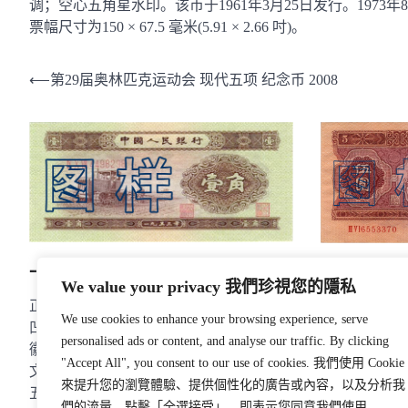
调；空心五角星水印。该币于1961年3月25日发行。1973
票幅尺寸为150 × 67.5 毫米(5.91 × 2.66 吋)。
文
⟵
第29届奥林匹克运动会 现代五项 纪念币 2008
章
导
航
一角币 拖拉机图 1955-3-1
五元币 各民
We value your privacy 我們珍視您的隱私
正面为拖拉机图，胶印浅草绿底，底纹，
双面皆为凹印
We use cookies to enhance your browsing experience, serve
凹印棕、黄色调图面；背面胶印图案为国
民族大团结图
personalised ads or content, and analyse our traffic. By clicking
徽及“中国人民银行壹角”的汉蒙藏维四种
徽及“中国人
"Accept All", you consent to our use of cookies. 我們使用 Cookie
文字，胶印浅草绿底，棕、黄色调；空心
文字，酱紫色
來提升您的瀏覽體驗、提供個性化的廣告或內容，以及分析我
五角星水印。
們的流量。點擊「全選接受」，即表示您同意我們使用