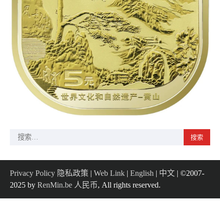
搜
索：
Privacy Policy 隐私政策
|
Web Link
|
English
|
中文
| ©2007-
2025 by
RenMin.be 人民币
, All rights reserved.