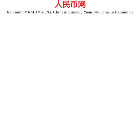
人民币网
Skip
to
Renminbi = RMB = ¥CNY, Chinese currency Yuan. Welcome to Renmin.be
content