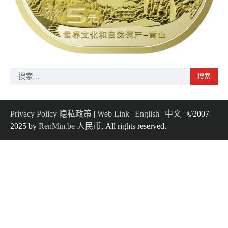
搜
索：
Privacy Policy 隐私政策
|
Web Link
|
English
|
中文
| ©2007-
2025 by
RenMin.be 人民币
, All rights reserved.