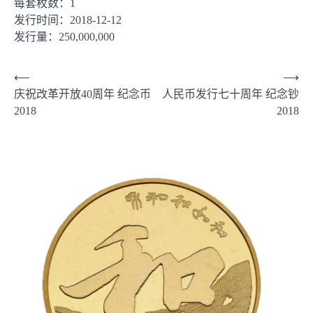
每套枚数：1
发行时间：2018-12-12
发行量：250,000,000
文
⟵
⟶
庆祝改革开放40周年 纪念币
人民币发行七十周年 纪念钞
章
2018
2018
导
航