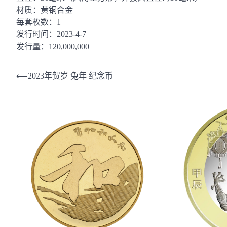
材质：黄铜合金
每套枚数：1
发行时间：2023-4-7
发行量：120,000,000
文
⟵
2023年贺岁 兔年 纪念币
章
导
航