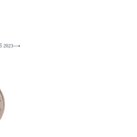
2023
⟶