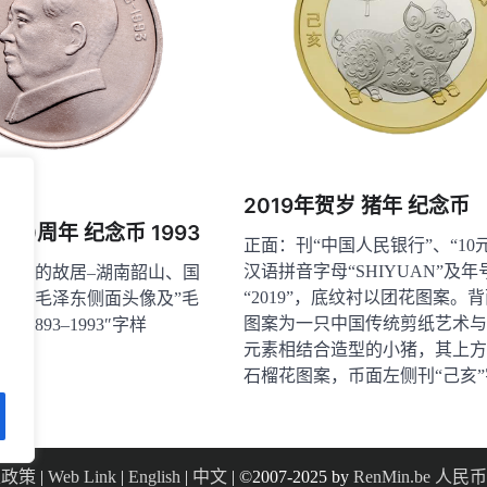
2019年贺岁 猪年 纪念币
00周年 纪念币 1993
正面：刊“中国人民银行”、“10
汉语拼音字母“SHIYUAN”及年
同志的故居–湖南韶山、国
“2019”，底纹衬以团花图案。
面：毛泽东侧面头像及”毛
图案为一只中国传统剪纸艺术与
年1893–1993″字样
元素相结合造型的小猪，其上方
石榴花图案，币面左侧刊“己亥
隐私政策
|
Web Link
|
English
|
中文
| ©2007-2025 by
RenMin.be 人民币