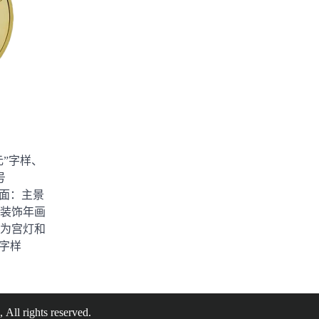
元”字样、
号
背面：主景
装饰年画
为宫灯和
”字样
, All rights reserved.