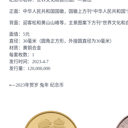
正面：中华人民共和国国徽，国徽上方刊“中华人民共和国”国
背面：迎客松和黄山山峰等，主景图案下方刊“世界文化和
面值：5元
直径：30毫米（圆角正方形，外接圆直径为30毫米）
材质：黄铜合金
每套枚数：1
发行时间：2023-4-7
发行量：120,000,000
文
⟵
2023年贺岁 兔年 纪念币
章
导
航