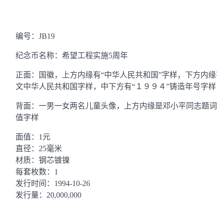
编号：JB19
纪念币名称：希望工程实施5周年
正面：国徽，上方内缘有“中华人民共和国”字样，下方内缘
文中华人民共和国字样，中下方有“１９９４”铸造年号字样
背面：一男一女两名儿童头像，上方内缘是邓小平同志题词“
值字样
面值：1元
直径：25毫米
材质：钢芯镀镍
每套枚数：1
发行时间：1994-10-26
发行量：20,000,000