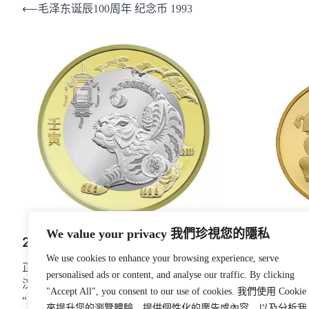
文
⟵
毛泽东诞辰100周年 纪念币 1993
章
导
航
We value your privacy 我們珍視您的隱私
2022年贺岁 虎年 纪念币
We use cookies to enhance your browsing experience, serve
正面：刊“中国人民银行”、“10元”字样、
2011年贺
personalised ads or content, and analyse our traffic. By clicking
汉语拼音字母“SHIYUAN”及年号
"Accept All", you consent to our use of cookies. 我們使用 Cookie
正面：行名、
“2022”，底纹衬以团花图案。背面：主景
來提升您的瀏覽體驗、提供個性化的廣告或內容，以及分析我