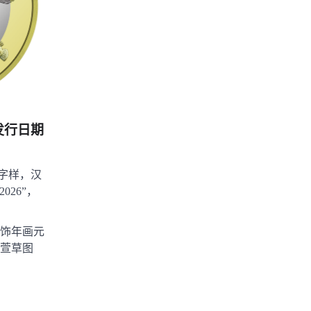
发行日期
”字样，汉
026”，
饰年画元
萱草图