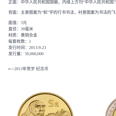
正面：中华人民共和国国徽，内缘上方刊“中华人民共和国”国名
背面：主景图案为“和”字的行书书法，衬景图案为书法的飞
面值：5元
直径：30毫米
材质：黄铜合金
每套枚数：1
发行时间：2013-9-23
发行量：50,000,000
文
⟵
2013年贺岁 纪念币
章
导
航