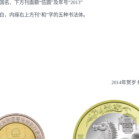
、下方刊面额“伍圆”及年号“2013”
白，内缘右上方刊“和”字的五种书法体。
2014年贺岁