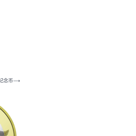
 纪念币
⟶