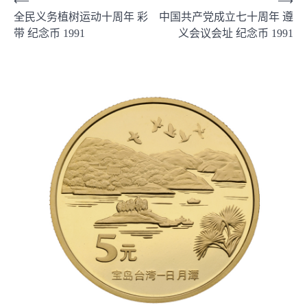
文
⟵
⟶
全民义务植树运动十周年 彩
中国共产党成立七十周年 遵
章
带 纪念币 1991
义会议会址 纪念币 1991
导
航