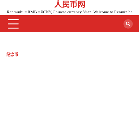
人民币网
Skip
to
Renminbi = RMB = ¥CNY, Chinese currency Yuan. Welcome to Renmin.be
content
纪念币