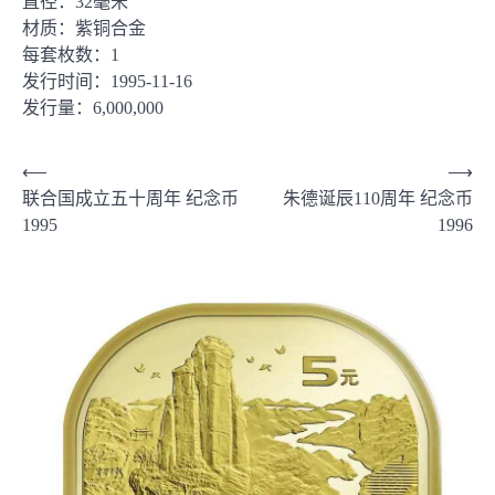
直径：32毫米
材质：紫铜合金
每套枚数：1
发行时间：1995-11-16
发行量：6,000,000
文
⟵
⟶
联合国成立五十周年 纪念币
朱德诞辰110周年 纪念币
章
1995
1996
导
航