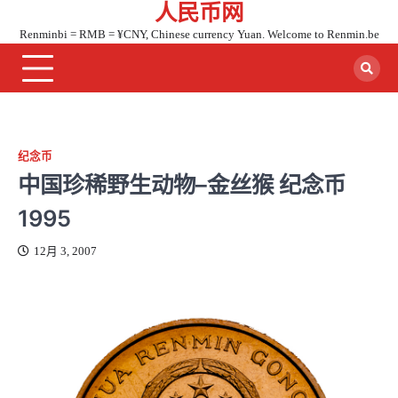
人民币网
Skip
to
Renminbi = RMB = ¥CNY, Chinese currency Yuan. Welcome to Renmin.be
content
纪念币
中国珍稀野生动物–金丝猴 纪念币
1995
12月 3, 2007