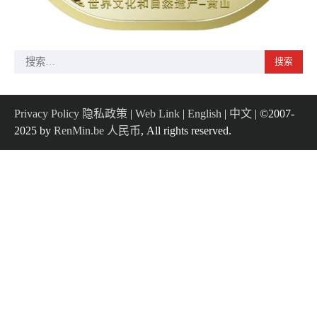
搜
索：
Privacy Policy 隐私政策
|
Web Link
|
English
|
中文
| ©2007-
2025 by
RenMin.be 人民币
, All rights reserved.