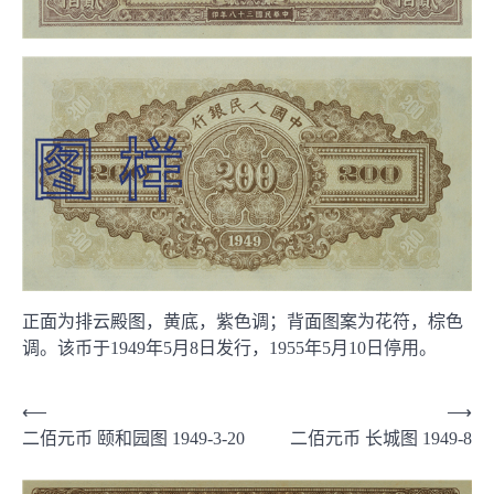
正面为排云殿图，黄底，紫色调；背面图案为花符，棕色
调。该币于1949年5月8日发行，1955年5月10日停用。
文
⟵
⟶
二佰元币 颐和园图 1949-3-20
二佰元币 长城图 1949-8
章
导