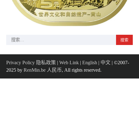
搜
索：
Privacy Policy 隐私政策
|
Web Link
|
English
|
中文
| ©2007-
2025 by
RenMin.be 人民币
, All rights reserved.