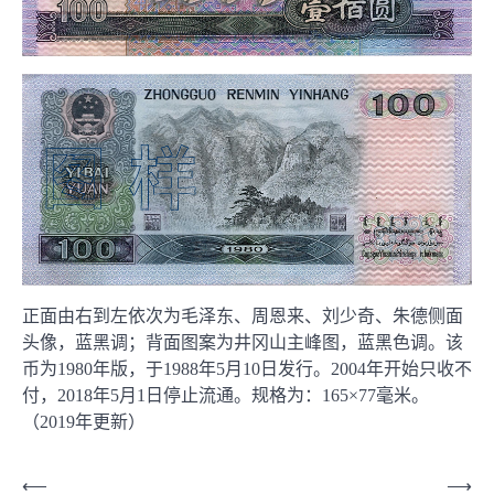
正面由右到左依次为毛泽东、周恩来、刘少奇、朱德侧面
头像，蓝黑调；背面图案为井冈山主峰图，蓝黑色调。该
币为1980年版，于1988年5月10日发行。2004年开始只收不
付，2018年5月1日停止流通。规格为：165×77毫米。
（2019年更新）
文
⟵
⟶