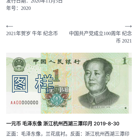
发行日期：2020年11月5日
年号：2020
文
⟵
⟶
2021年贺岁 牛年 纪念币
中国共产党成立100周年 纪念
章
币 2021
导
航
一元币 毛泽东像 浙江杭州西湖三潭印月 2019-8-30
正面：毛泽东像，兰花底衬。反面：浙江杭州西湖三潭印