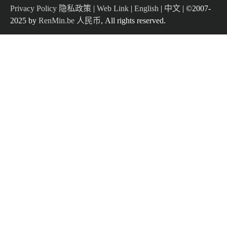
Privacy Policy 隐私政策
|
Web Link
|
English
|
中文
| ©2007-
2025 by
RenMin.be 人民币
, All rights reserved.