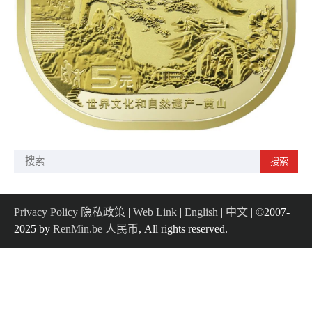
搜
索：
Privacy Policy 隐私政策
|
Web Link
|
English
|
中文
| ©2007-
2025 by
RenMin.be 人民币
, All rights reserved.