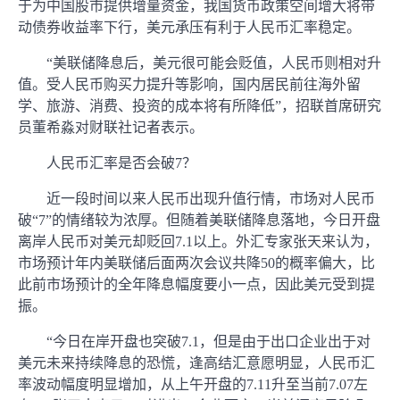
于为中国股市提供增量资金，我国货币政策空间增大将带
动债券收益率下行，美元承压有利于人民币汇率稳定。
“美联储降息后，美元很可能会贬值，人民币则相对升
值。受人民币购买力提升等影响，国内居民前往海外留
学、旅游、消费、投资的成本将有所降低”，招联首席研究
员董希淼对财联社记者表示。
人民币汇率是否会破7？
近一段时间以来人民币出现升值行情，市场对人民币
破“7”的情绪较为浓厚。但随着美联储降息落地，今日开盘
离岸人民币对美元却贬回7.1以上。外汇专家张天来认为，
市场预计年内美联储后面两次会议共降50的概率偏大，比
此前市场预计的全年降息幅度要小一点，因此美元受到提
振。
“今日在岸开盘也突破7.1，但是由于出口企业出于对
美元未来持续降息的恐慌，逢高结汇意愿明显，人民币汇
率波动幅度明显增加，从上午开盘的7.11升至当前7.07左