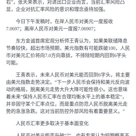
右”，张天来表示，对进出口企业而言，当前汇率风险凸
显，企业对抗汇率风险的意识和理念亟待加强。
今日下午发稿时，在岸人民币对美元一度报收
7.0697；离岸人民币对美元一度报7.06907；
东方金诚首席宏观分析师王青认为，如果美联储降息
节奏较快，超出市场预期，美元指数有可能跌破100，人民
币对美元汇价将向7.0方向靠拢，不排除短期内回到6字头
可能。
王青表示，未来人民币对美元能否回到6字头，将主要
由美元指数走势决定。“下一步人民币会保持和美元反向波
动的格局，脱离美元走势大升大降可能性很小。这也意味
着未来”保持人民币汇率在合理均衡水平上的基本稳定“，
并非固守某个汇率点位，而是重点防范人民币脱离美元走
势的急涨急跌。这对当前防控外部风险有着重要意义。”
人民币汇率更多取决于基本面变化
人民币对美元能否升破“7”，也有专家认为短期概率不