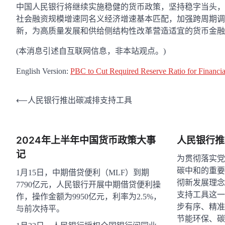
中国人民银行将继续实施稳健的货币政策，坚持稳字当头，
社会融资规模增速同名义经济增速基本匹配，加强跨周期调
新，为高质量发展和供给侧结构性改革营造适宜的货币金融
(本消息引述自互联网信息，非本站观点。)
English Version:
PBC to Cut Required Reserve Ratio for Financia
文
⟵
人民银行推出碳减排支持工具
章
导
2024年上半年中国货币政策大事
人民银行推
航
记
为贯彻落实党
碳中和的重要
1月15日，中期借贷便利（MLF）到期
彻新发展理念
7790亿元，人民银行开展中期借贷便利操
支持工具这一
作，操作金额为9950亿元，利率为2.5%，
步有序、精准
与前次持平。
节能环保、碳